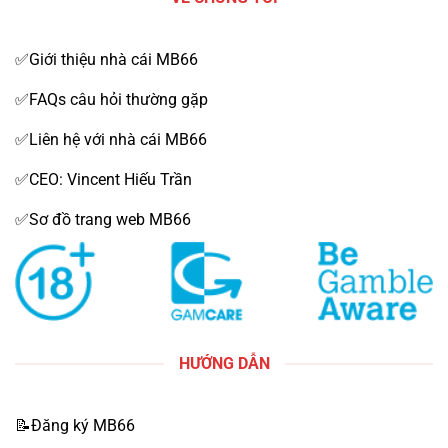
✅Giới thiệu nhà cái MB66
✅FAQs câu hỏi thường gặp
✅Liên hệ với nhà cái MB66
✅CEO: Vincent Hiếu Trần
✅Sơ đồ trang web MB66
HƯỚNG DẪN
📝Đăng ký MB66