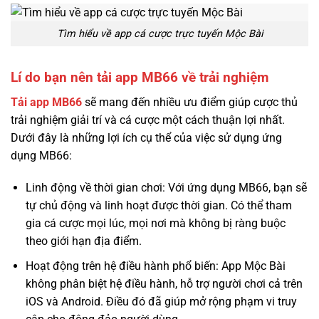
Tìm hiểu về app cá cược trực tuyến Mộc Bài
Lí do bạn nên tải app MB66 về trải nghiệm
Tải app MB66
sẽ mang đến nhiều ưu điểm giúp cược thủ
trải nghiệm giải trí và cá cược một cách thuận lợi nhất.
Dưới đây là những lợi ích cụ thể của việc sử dụng ứng
dụng MB66:
Linh động về thời gian chơi: Với ứng dụng MB66, bạn sẽ
tự chủ động và linh hoạt được thời gian. Có thể tham
gia cá cược mọi lúc, mọi nơi mà không bị ràng buộc
theo giới hạn địa điểm.
Hoạt động trên hệ điều hành phổ biến: App Mộc Bài
không phân biệt hệ điều hành, hỗ trợ người chơi cả trên
iOS và Android. Điều đó đã giúp mở rộng phạm vi truy