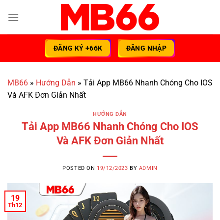
Skip
to
content
ĐĂNG KÝ +66K
ĐĂNG NHẬP
MB66
»
Hướng Dẫn
»
Tải App MB66 Nhanh Chóng Cho IOS
Và AFK Đơn Giản Nhất
HƯỚNG DẪN
Tải App MB66 Nhanh Chóng Cho IOS
Và AFK Đơn Giản Nhất
POSTED ON
19/12/2023
BY
ADMIN
19
Th12