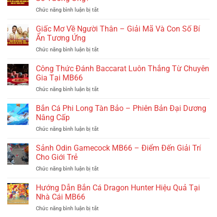
Chức năng bình luận bị tắt
ở
Giấc
Mơ
Giấc Mơ Về Người Thân – Giải Mã Và Con Số Bí
Về
Ẩn Tương Ứng
Lửa
Chức năng bình luận bị tắt
ở
Là
Giấc
Điềm
Mơ
Công Thức Đánh Baccarat Luôn Thắng Từ Chuyên
Báo
Về
Hung
Gia Tại MB66
Người
Hay
Chức năng bình luận bị tắt
ở
Thân
Cát,
Công
–
Con
Thức
Bắn Cá Phi Long Tàn Bảo – Phiên Bản Đại Dương
Giải
Số
Đánh
Mã
Nâng Cấp
Tương
Baccarat
Và
Ứng?
Chức năng bình luận bị tắt
ở
Luôn
Con
Bắn
Thắng
Số
Cá
Sảnh Odin Gamecock MB66 – Điểm Đến Giải Trí
Từ
Bí
Phi
Chuyên
Cho Giới Trẻ
Ẩn
Long
Gia
Tương
Chức năng bình luận bị tắt
ở
Tàn
Tại
Ứng
Sảnh
Bảo
MB66
Odin
Hướng Dẫn Bắn Cá Dragon Hunter Hiệu Quả Tại
–
Gamecock
Phiên
Nhà Cái MB66
MB66
Bản
Chức năng bình luận bị tắt
ở
–
Đại
Hướng