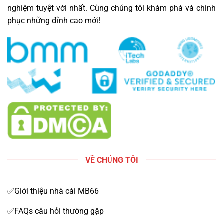
nghiệm tuyệt vời nhất. Cùng chúng tôi khám phá và chinh
phục những đỉnh cao mới!
VỀ CHÚNG TÔI
✅Giới thiệu nhà cái MB66
✅FAQs câu hỏi thường gặp