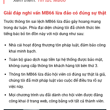
Xem thêm:
Tin tức MB66
Giải đáp nghi vấn MB66 lừa đảo có đúng sự thật
Trước thông tin sai lệch MB66 lừa đảo gây hoang mang
trong dư luận. Phía đại diện chúng tôi đã chính thức lên
tiếng bác bỏ tin đồn này với nội dung như sau:
Nhà cái hoạt động thượng tôn pháp luật, đảm bảo công
khai minh bạch.
Toàn bộ giao dịch nạp tiền tại hệ thống được bảo mật,
không cung cấp thông tin khách hàng tới bên thứ 3.
Thông tin MB66 lừa đảo hội viên có đúng sự thật là giả,
chúng tôi đã mời pháp luật vào cuộc để điều tra rõ sự
việc này.
Mọi chương trình ưu đãi dành cho hội viên được đăng
công khai ở trang web, công bằng với tất cả thành viên.