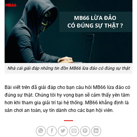
Nhà cái giải đáp những tin đồn MB66 lừa đảo có đúng sự thật
Bài viết trên đã giải đáp cho bạn câu hỏi MB66 lừa đảo có
đúng sự thật. Chúng tôi hy vọng bạn sẽ cảm thấy yên tâm
hơn khi tham gia giải trí tại hệ thống. MB66 khẳng định là
sân chơi an toàn, uy tín dành cho các bạn hội viên.