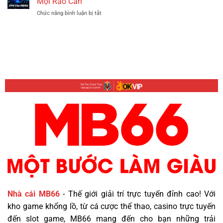
Mọi Rào Cản
Có
Tại
Chức năng bình luận bị tắt
ở
Đúng
MB66
VPN
Sự
Nhanh
Vào
Thật
Chóng
MB66
–
Khi
Thực
Bị
Hư
Chặn
Câu
Chuẩn
Chuyện
Xác
Phía
–
Sau
Vượt
Mọi
Rào
Cản
Nhà cái MB66
- Thế giới giải trí trực tuyến đỉnh cao! Với
kho game khổng lồ, từ cá cược thể thao, casino trực tuyến
đến slot game, MB66 mang đến cho bạn những trải