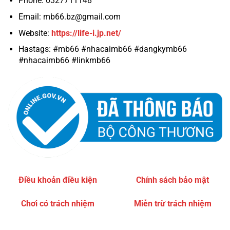
Phone: 0327711148
Email:
mb66.bz@gmail.com
Website:
https://life-i.jp.net/
Hastags: #mb66 #nhacaimb66 #dangkymb66
#nhacaimb66 #linkmb66
Điều khoản điều kiện
Chính sách bảo mật
Chơi có trách nhiệm
Miễn trừ trách nhiệm