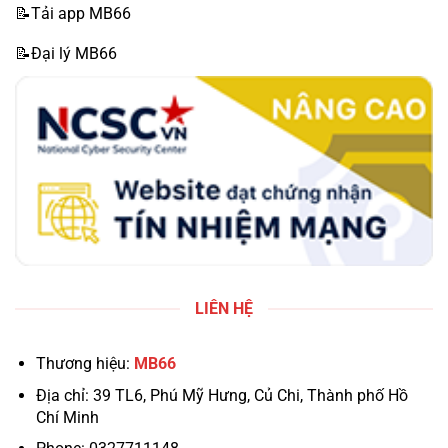
📝Tải app MB66
📝Đại lý MB66
LIÊN HỆ
Thương hiệu:
MB66
Địa chỉ: 39 TL6, Phú Mỹ Hưng, Củ Chi, Thành phố Hồ
Chí Minh