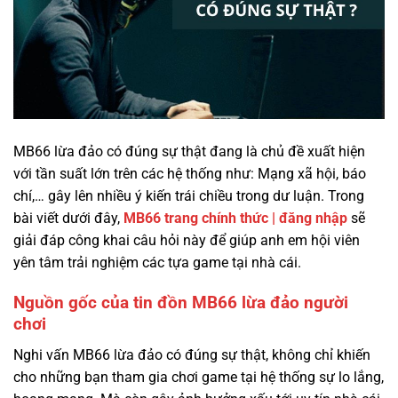
MB66 lừa đảo có đúng sự thật đang là chủ đề xuất hiện
với tần suất lớn trên các hệ thống như: Mạng xã hội, báo
chí,… gây lên nhiều ý kiến trái chiều trong dư luận. Trong
bài viết dưới đây,
MB66 trang chính thức | đăng nhập
sẽ
giải đáp công khai câu hỏi này để giúp anh em hội viên
yên tâm trải nghiệm các tựa game tại nhà cái.
Nguồn gốc của tin đồn MB66 lừa đảo người
chơi
Nghi vấn MB66 lừa đảo có đúng sự thật, không chỉ khiến
cho những bạn tham gia chơi game tại hệ thống sự lo lắng,