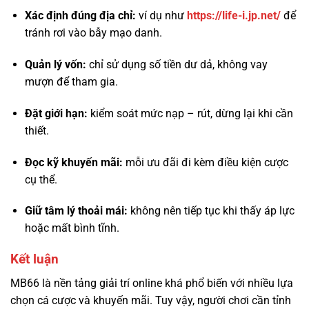
Xác định đúng địa chỉ:
ví dụ như
https://life-i.jp.net/
để
tránh rơi vào bẫy mạo danh.
Quản lý vốn:
chỉ sử dụng số tiền dư dả, không vay
mượn để tham gia.
Đặt giới hạn:
kiểm soát mức nạp – rút, dừng lại khi cần
thiết.
Đọc kỹ khuyến mãi:
mỗi ưu đãi đi kèm điều kiện cược
cụ thể.
Giữ tâm lý thoải mái:
không nên tiếp tục khi thấy áp lực
hoặc mất bình tĩnh.
Kết luận
MB66 là nền tảng giải trí online khá phổ biến với nhiều lựa
chọn cá cược và khuyến mãi. Tuy vậy, người chơi cần tỉnh