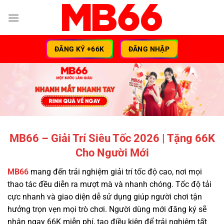
Skip
to
content
ĐĂNG KÝ +66K
ĐĂNG NHẬP
MB66 – Giải Trí Siêu Tốc 2026 | Tặng 66K
Cho Người Mới
MB66
mang đến trải nghiệm giải trí tốc độ cao, nơi mọi
thao tác đều diễn ra mượt mà và nhanh chóng. Tốc độ tải
cực nhanh và giao diện dễ sử dụng giúp người chơi tận
hưởng trọn vẹn mọi trò chơi. Người dùng mới đăng ký sẽ
nhận ngay 66K miễn phí, tạo điều kiện để trải nghiệm tất