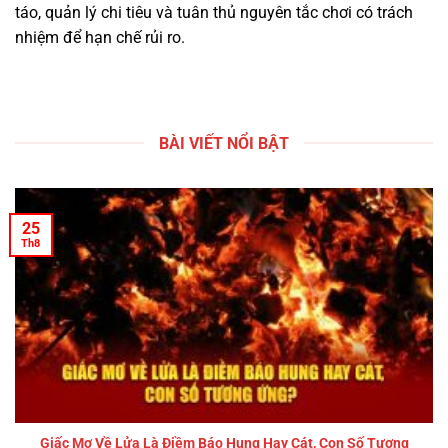
táo, quản lý chi tiêu và tuân thủ nguyên tắc chơi có trách
nhiệm để hạn chế rủi ro.
BÀI VIẾT NỔI BẬT
25
Th8
Giấc Mơ Về Lửa Là Điềm Báo Hung Hay Cát, Con Số Tương