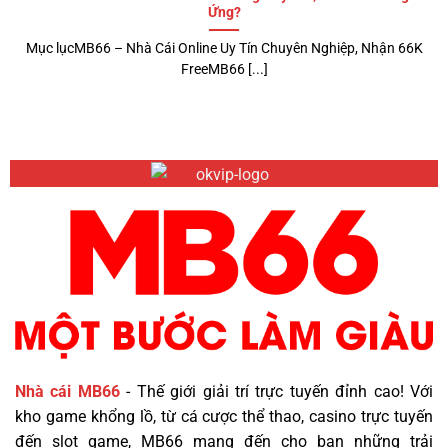
Ứng?
Mục lụcMB66 – Nhà Cái Online Uy Tín Chuyên Nghiệp, Nhận 66K
FreeMB66 [...]
Nhà cái MB66
- Thế giới giải trí trực tuyến đỉnh cao! Với
kho game khổng lồ, từ cá cược thể thao, casino trực tuyến
đến slot game, MB66 mang đến cho bạn những trải