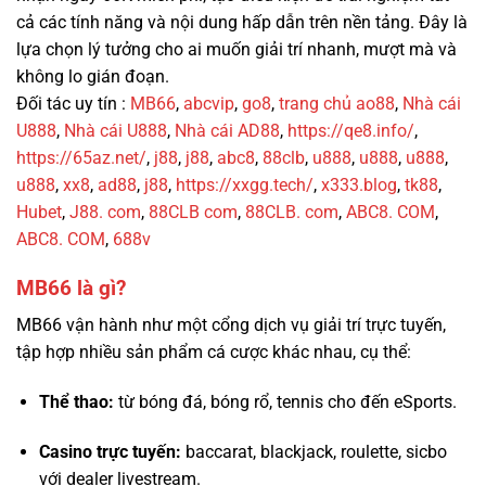
cả các tính năng và nội dung hấp dẫn trên nền tảng. Đây là
lựa chọn lý tưởng cho ai muốn giải trí nhanh, mượt mà và
không lo gián đoạn.
Đối tác uy tín :
MB66
,
abcvip
,
go8
,
trang chủ ao88
,
Nhà cái
U888
,
Nhà cái U888
,
Nhà cái AD88
,
https://qe8.info/
,
https://65az.net/
,
j88
,
j88
,
abc8
,
88clb
,
u888
,
u888
,
u888
,
u888
,
xx8
,
ad88
,
j88
,
https://xxgg.tech/
,
x333.blog
,
tk88
,
Hubet
,
J88. com
,
88CLB com
,
88CLB. com
,
ABC8. COM
,
ABC8. COM
,
688v
MB66 là gì?
MB66 vận hành như một cổng dịch vụ giải trí trực tuyến,
tập hợp nhiều sản phẩm cá cược khác nhau, cụ thể:
Thể thao:
từ bóng đá, bóng rổ, tennis cho đến eSports.
Casino trực tuyến:
baccarat, blackjack, roulette, sicbo
với dealer livestream.