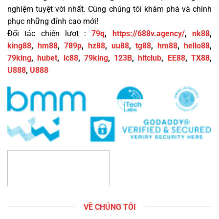
nghiệm tuyệt vời nhất. Cùng chúng tôi khám phá và chinh
phục những đỉnh cao mới!
Đối tác chiến lượt :
79q
,
https://688v.agency/
,
nk88
,
king88
,
hm88
,
789p
,
hz88
,
uu88
,
tg88
,
hm88
,
hello88
,
79king
,
hubet
,
lc88
,
79king
,
123B
,
hitclub
,
EE88
,
TX88
,
U888
,
U888
VỀ CHÚNG TÔI