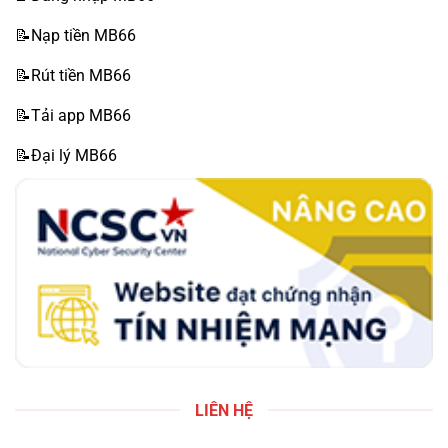
📝Nạp tiền MB66
📝Rút tiền MB66
📝Tải app MB66
📝Đại lý MB66
LIÊN HỆ