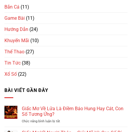
Bắn Cá
(11)
Game Bài
(11)
Hướng Dẫn
(24)
Khuyến Mãi
(10)
Thể Thao
(27)
Tin Tức
(38)
Xổ Số
(22)
BÀI VIẾT GẦN ĐÂY
Giấc Mơ Về Lửa Là Điềm Báo Hung Hay Cát, Con
Số Tương Ứng?
Chức năng bình luận bị tắt
ở
Giấc
Mơ