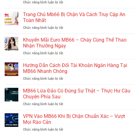
Chức năng bình luận bị tắt
ở
Dragon
Cho
Tên
Hunter
Giới
Miền
Trang Chủ Mb66 Bị Chặn Và Cách Truy Cập An
Hiệu
Trẻ
Vào
Quả
Toàn Nhất
MB66
Tại
Chức năng bình luận bị tắt
ở
Và
Nhà
Trang
Những
Cái
Chủ
Khuyến Mãi Euro MB66 – Cháy Cùng Thể Thao
Điều
MB66
Mb66
Có
Nhận Thưởng Ngay
Bị
Thể
Chức năng bình luận bị tắt
ở
Chặn
Bạn
Khuyến
Và
Chưa
Mãi
Hướng Dẫn Cách Đổi Tài Khoản Ngân Hàng Tại
Cách
Biết
Euro
Truy
MB66 Nhanh Chóng
MB66
Cập
Chức năng bình luận bị tắt
ở
–
An
Hướng
Cháy
Toàn
Dẫn
MB66 Lừa Đảo Có Đúng Sự Thật – Thực Hư Câu
Cùng
Nhất
Cách
Thể
Chuyện Phía Sau
Đổi
Thao
Chức năng bình luận bị tắt
ở
Tài
Nhận
MB66
Khoản
Thưởng
Lừa
VPN Vào MB66 Khi Bị Chặn Chuẩn Xác – Vượt
Ngân
Ngay
Đảo
Hàng
Mọi Rào Cản
Có
Tại
Chức năng bình luận bị tắt
ở
Đúng
MB66
VPN
Sự
Nhanh