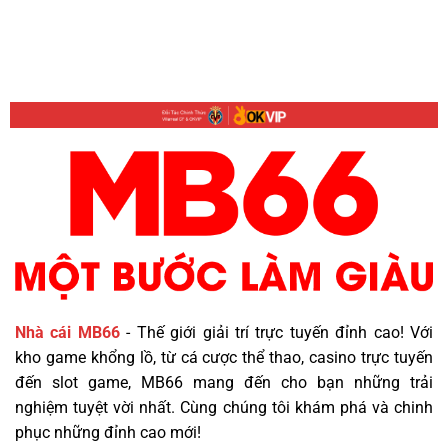
Vào
Thật
Chóng
MB66
–
Khi
Thực
Bị
Hư
Chặn
Câu
Chuẩn
Chuyện
Xác
Phía
–
Sau
Vượt
Mọi
Rào
Cản
Nhà cái MB66
- Thế giới giải trí trực tuyến đỉnh cao! Với
kho game khổng lồ, từ cá cược thể thao, casino trực tuyến
đến slot game, MB66 mang đến cho bạn những trải
nghiệm tuyệt vời nhất. Cùng chúng tôi khám phá và chinh
phục những đỉnh cao mới!