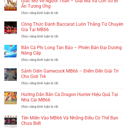
Giấc Mơ Về Người Thân – Giải Mã Và Con Số Bí
Về
Ẩn Tương Ứng
Lửa
Chức năng bình luận bị tắt
ở
Là
Giấc
Điềm
Mơ
Công Thức Đánh Baccarat Luôn Thắng Từ Chuyên
Báo
Về
Hung
Gia Tại MB66
Người
Hay
Chức năng bình luận bị tắt
ở
Thân
Cát,
Công
–
Con
Thức
Bắn Cá Phi Long Tàn Bảo – Phiên Bản Đại Dương
Giải
Số
Đánh
Mã
Nâng Cấp
Tương
Baccarat
Và
Ứng?
Chức năng bình luận bị tắt
ở
Luôn
Con
Bắn
Thắng
Số
Cá
Sảnh Odin Gamecock MB66 – Điểm Đến Giải Trí
Từ
Bí
Phi
Chuyên
Cho Giới Trẻ
Ẩn
Long
Gia
Tương
Chức năng bình luận bị tắt
ở
Tàn
Tại
Ứng
Sảnh
Bảo
MB66
Odin
Hướng Dẫn Bắn Cá Dragon Hunter Hiệu Quả Tại
–
Gamecock
Phiên
Nhà Cái MB66
MB66
Bản
Chức năng bình luận bị tắt
ở
–
Đại
Hướng
Điểm
Dương
Dẫn
Tên Miền Vào MB66 Và Những Điều Có Thể Bạn
Đến
Nâng
Bắn
Giải
Chưa Biết
Cấp
Cá
Trí