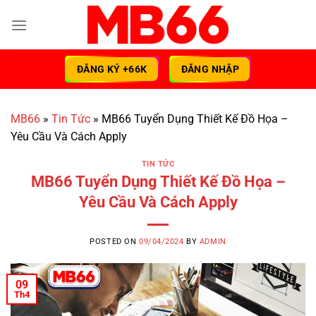
Skip
to
content
ĐĂNG KÝ +66K
ĐĂNG NHẬP
MB66
»
Tin Tức
»
MB66 Tuyển Dụng Thiết Kế Đồ Họa –
Yêu Cầu Và Cách Apply
TIN TỨC
MB66 Tuyển Dụng Thiết Kế Đồ Họa –
Yêu Cầu Và Cách Apply
POSTED ON
09/04/2024
BY
ADMIN
09
Th4